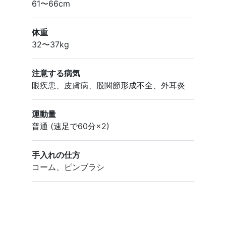
61〜66cm
体重
32〜37kg
注意する病気
眼疾患、皮膚病、股関節形成不全、外耳炎
運動量
普通 (速足で60分×2)
手入れの仕方
コーム
、
ピンブラシ