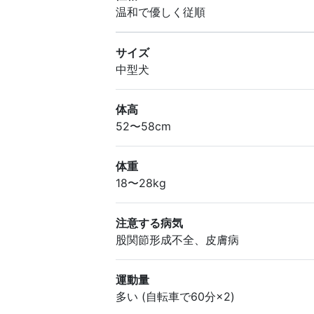
温和で優しく従順
サイズ
中型犬
体高
52〜58cm
体重
18〜28kg
注意する病気
股関節形成不全、皮膚病
運動量
多い (自転車で60分×2)