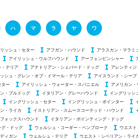
ハ
マ
ラ
ヤ
ワ
リッシュ・セター
アフガン・ハウンド
アラスカン・マラミ
アイリッシュ・ウルフハウンド
アーフェンピンシャー
ン・テリア
アナトリアン・シェパード・ドッグ
アレンティジ
ッシュ・グレン・オブ・イマール・テリア
アイスランド・シープ
セター
アイリッシュ・ウォーター・スパニエル
アメリカン・
ン・ブルドッグ
イタリアン・グレーハウンド
イングリッシ
イングリッシュ・セター
イングリッシュ・ポインター
ン・ライカ
イストリアン・スムースコーテッド・ハウンド
フォックスハウンド
イタリアン・ポインティング・ドッグ
ング・ドッグ
ウェルシュ・コーギー・ペンブローク
ウエスト
ディガン
ウェルシュ・テリア
ウエスト・シベリアン・ライ